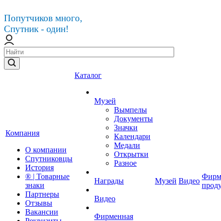
Попутчиков много,
Спутник - один!
Каталог
Музей
Вымпелы
Документы
Значки
Компания
Календари
Медали
О компании
Открытки
Спутниковцы
Разное
История
® | Товарные
Фирм
Награды
Музей
Видео
знаки
прод
Партнеры
Видео
Отзывы
Вакансии
Фирменная
Реквизиты