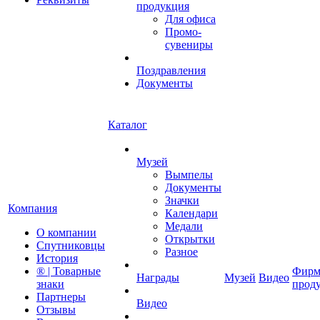
продукция
Для офиса
Промо-
сувениры
Поздравления
Документы
Каталог
Музей
Вымпелы
Документы
Значки
Компания
Календари
Медали
О компании
Открытки
Спутниковцы
Разное
История
® | Товарные
Фирм
Награды
Музей
Видео
знаки
прод
Партнеры
Видео
Отзывы