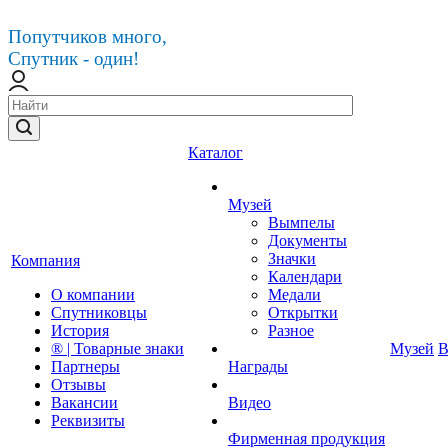
Попутчиков много,
Спутник - один!
Каталог
Музей
Вымпелы
Документы
Значки
Компания
Календари
О компании
Медали
Спутниковцы
Открытки
История
Разное
® | Товарные знаки
Музей
В
Партнеры
Награды
Отзывы
Вакансии
Видео
Реквизиты
Фирменная продукция