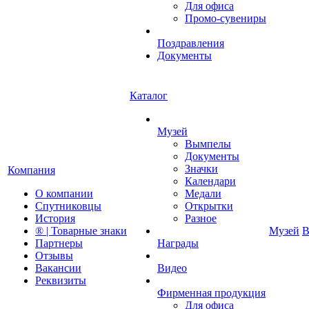
Для офиса
Промо-сувениры
Поздравления
Документы
Каталог
Музей
Вымпелы
Документы
Значки
Компания
Календари
О компании
Медали
Спутниковцы
Открытки
История
Разное
® | Товарные знаки
Музей
В
Партнеры
Награды
Отзывы
Вакансии
Видео
Реквизиты
Фирменная продукция
Для офиса