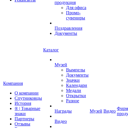
продукция
Для офиса
Промо-
сувениры
Поздравления
Документы
Каталог
Музей
Вымпелы
Документы
Значки
Компания
Календари
Медали
О компании
Открытки
Спутниковцы
Разное
История
® | Товарные
Фирм
Награды
Музей
Видео
знаки
прод
Партнеры
Видео
Отзывы