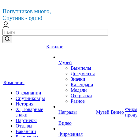
Попутчиков много,
Спутник - один!
Каталог
Музей
Вымпелы
Документы
Значки
Компания
Календари
Медали
О компании
Открытки
Спутниковцы
Разное
История
® | Товарные
Фирм
Награды
Музей
Видео
знаки
прод
Партнеры
Видео
Отзывы
Вакансии
Фирменная
Реквизиты