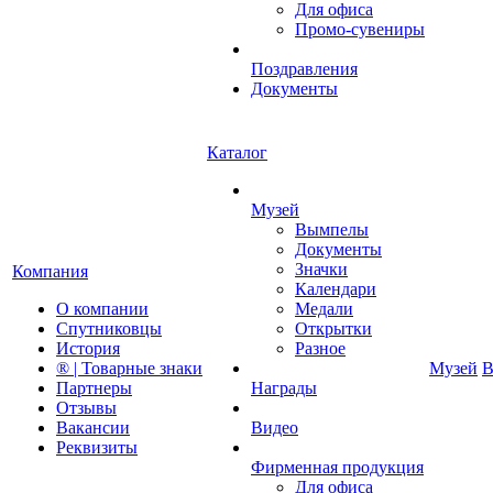
Для офиса
Промо-сувениры
Поздравления
Документы
Каталог
Музей
Вымпелы
Документы
Значки
Компания
Календари
О компании
Медали
Спутниковцы
Открытки
История
Разное
® | Товарные знаки
Музей
В
Партнеры
Награды
Отзывы
Вакансии
Видео
Реквизиты
Фирменная продукция
Для офиса