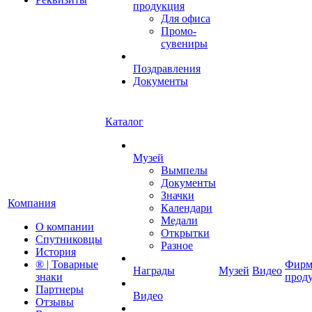
продукция
Для офиса
Промо-
сувениры
Поздравления
Документы
Каталог
Музей
Вымпелы
Документы
Значки
Компания
Календари
Медали
О компании
Открытки
Спутниковцы
Разное
История
® | Товарные
Фирм
Награды
Музей
Видео
знаки
прод
Партнеры
Видео
Отзывы