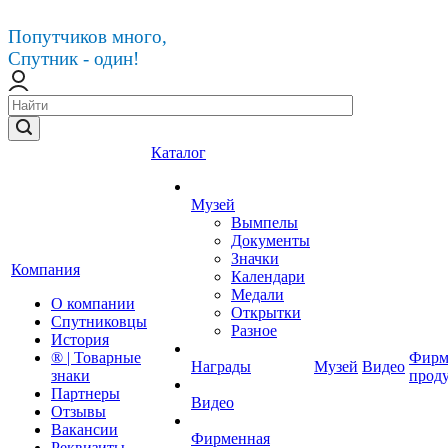
Попутчиков много,
Спутник - один!
Каталог
Музей
Вымпелы
Документы
Значки
Компания
Календари
Медали
О компании
Открытки
Спутниковцы
Разное
История
® | Товарные
Фирм
Награды
Музей
Видео
знаки
прод
Партнеры
Видео
Отзывы
Вакансии
Фирменная
Реквизиты