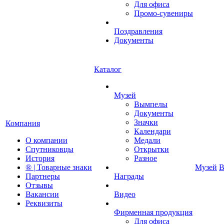
Для офиса
Промо-сувениры
Поздравления
Документы
Каталог
Музей
Вымпелы
Документы
Значки
Компания
Календари
О компании
Медали
Спутниковцы
Открытки
История
Разное
® | Товарные знаки
Музей
В
Партнеры
Награды
Отзывы
Вакансии
Видео
Реквизиты
Фирменная продукция
Для офиса