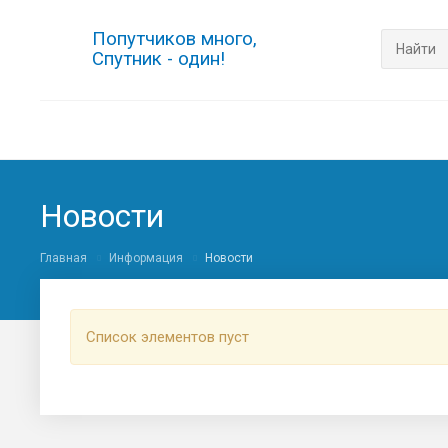
Попутчиков много,
Спутник - один!
Новости
Главная
Информация
Новости
Список элементов пуст