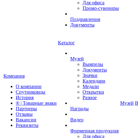
Для офиса
Промо-сувениры
Поздравления
Документы
Каталог
Музей
Вымпелы
Документы
Значки
Компания
Календари
О компании
Медали
Спутниковцы
Открытки
История
Разное
® | Товарные знаки
Музей
В
Партнеры
Награды
Отзывы
Вакансии
Видео
Реквизиты
Фирменная продукция
Для офиса