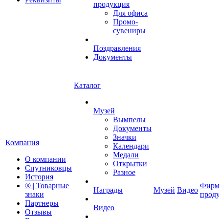
продукция
Для офиса
Промо-
сувениры
Поздравления
Документы
Каталог
Музей
Вымпелы
Документы
Значки
Компания
Календари
Медали
О компании
Открытки
Спутниковцы
Разное
История
® | Товарные
Фирм
Награды
Музей
Видео
знаки
прод
Партнеры
Видео
Отзывы