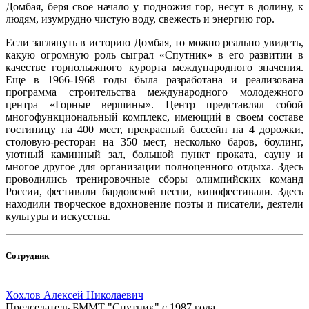
Домбая, беря свое начало у подножия гор, несут в долину, к
людям, изумрудно чистую воду, свежесть и энергию гор.
Если заглянуть в историю Домбая, то можно реально увидеть,
какую огромную роль сыграл «Спутник» в его развитии в
качестве горнолыжного курорта международного значения.
Еще в 1966-1968 годы была разработана и реализована
программа строительства международного молодежного
центра «Горные вершины». Центр представлял собой
многофункциональный комплекс, имеющий в своем составе
гостиницу на 400 мест, прекрасный бассейн на 4 дорожки,
столовую-ресторан на 350 мест, несколько баров, боулинг,
уютный каминный зал, большой пункт проката, сауну и
многое другое для организации полноценного отдыха. Здесь
проводились тренировочные сборы олимпийских команд
России, фестивали бардовской песни, кинофестивали. Здесь
находили творческое вдохновение поэты и писатели, деятели
культуры и искусства.
Сотрудник
Хохлов Алексей Николаевич
Председатель БММТ "Спутник" с 1987 года