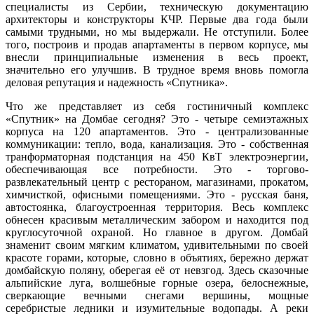
специалисты из Сербии, техническую документацию
архитекторы и конструкторы КЧР. Первые два года были
самыми трудными, но мы выдержали. Не отступили. Более
того, построив и продав апартаменты в первом корпусе, мы
внесли принципиальные изменения в весь проект,
значительно его улучшив. В трудное время вновь помогла
деловая репутация и надежность «Спутника».
Что же представляет из себя гостиничный комплекс
«Спутник» на Домбае сегодня? Это - четыре семиэтажных
корпуса на 120 апартаментов. Это - централизованные
коммуникации: тепло, вода, канализация. Это - собственная
транформаторная подстанция на 450 КвТ электроэнергии,
обеспечивающая все потребности. Это - торгово-
развлекательный центр с рестораном, магазинами, прокатом,
химчисткой, офисными помещениями. Это - русская баня,
автостоянка, благоустроенная территория. Весь комплекс
обнесен красивым металлическим забором и находится под
круглосуточной охраной. Но главное в другом. Домбай
знаменит своим мягким климатом, удивительными по своей
красоте горами, которые, словно в объятиях, бережно держат
домбайскую поляну, оберегая её от невзгод. Здесь сказочные
альпийские луга, волшебные горные озера, белоснежные,
сверкающие вечными снегами вершины, мощные
серебристые ледники и изумительные водопады. А реки