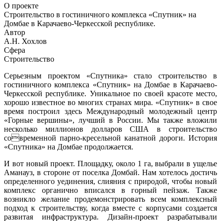
О проекте
Строительство в гостиничного комплекса «Спутник» на
Домбае в Карачаево-Черкесской республике.
Автор
А.Н. Хохлов
Сфера
Строительство
Серьезным проектом «Спутника» стало строительство в
гостиничного к
омплекса «Спутник»
на Домбае в Карачаево-
Черкесской республике. Уникальное по своей красоте место,
хорошо известное во многих странах мира. «Спутник» в свое
время построил здесь Международный молодежный центр
«Горные вершины», лучший в России. Мы также вложили
несколько миллионов долларов США в строительство
современной парно-кресельной канатной дороги. История
«Спутника» на Домб
ае продолжается.
И вот новый проект. Площадку, около 1 га, выбрали в ущелье
Аманауз, в стороне от поселка Домбай. Нам хотелось достичь
определенного уединения, слияния с природой, чтобы новый
комплекс органично вписался в горный пейзаж. Также
возникло желание продемонстрировать всем комплексный
подход к строительству, когда вместе с корпусами создается
развитая инфраструктура. Дизайн-проект разрабатывали