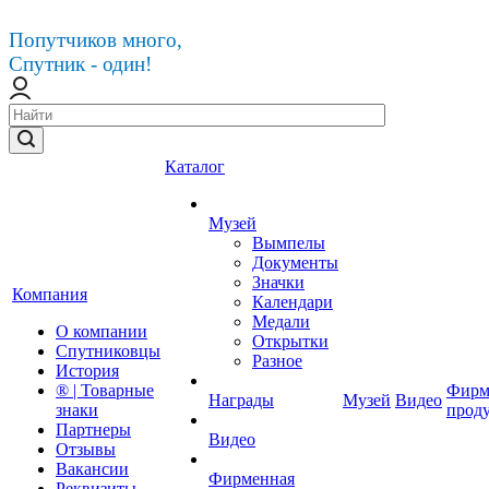
Попутчиков много,
Спутник - один!
Каталог
Музей
Вымпелы
Документы
Значки
Компания
Календари
Медали
О компании
Открытки
Спутниковцы
Разное
История
® | Товарные
Фирм
Награды
Музей
Видео
знаки
прод
Партнеры
Видео
Отзывы
Вакансии
Фирменная
Реквизиты