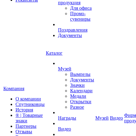
продукция
Для офиса
Промо-
сувениры
Поздравления
Документы
Каталог
Музей
Вымпелы
Документы
Значки
Компания
Календари
Медали
О компании
Открытки
Спутниковцы
Разное
История
® | Товарные
Фирм
Награды
Музей
Видео
знаки
прод
Партнеры
Видео
Отзывы