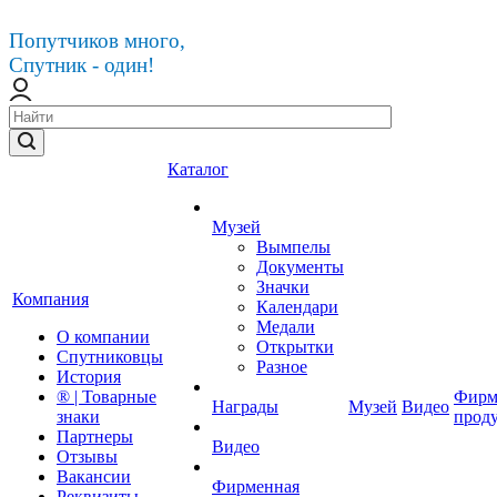
Попутчиков много,
Спутник - один!
Каталог
Музей
Вымпелы
Документы
Значки
Компания
Календари
Медали
О компании
Открытки
Спутниковцы
Разное
История
® | Товарные
Фирм
Награды
Музей
Видео
знаки
прод
Партнеры
Видео
Отзывы
Вакансии
Фирменная
Реквизиты