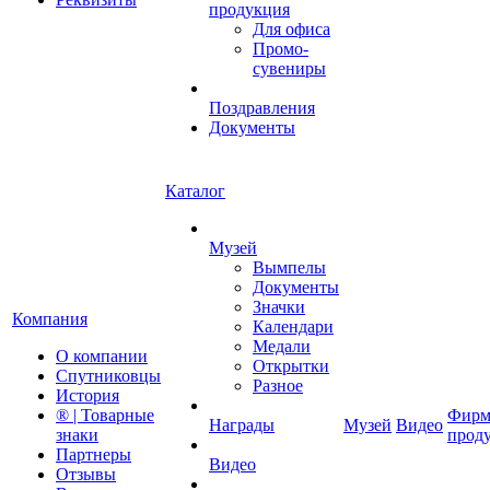
продукция
Для офиса
Промо-
сувениры
Поздравления
Документы
Каталог
Музей
Вымпелы
Документы
Значки
Компания
Календари
Медали
О компании
Открытки
Спутниковцы
Разное
История
® | Товарные
Фирм
Награды
Музей
Видео
знаки
прод
Партнеры
Видео
Отзывы