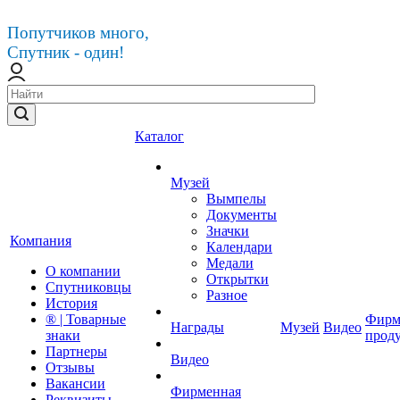
Попутчиков много,
Спутник - один!
Каталог
Музей
Вымпелы
Документы
Значки
Компания
Календари
Медали
О компании
Открытки
Спутниковцы
Разное
История
® | Товарные
Фирм
Награды
Музей
Видео
знаки
прод
Партнеры
Видео
Отзывы
Вакансии
Фирменная
Реквизиты